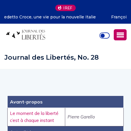
IREF
le Italie
François Facchini – La rhétorique de l’économ
Deirdre McCloskey
Journal des Libertés, No. 28
Avant-propos
Le moment de la liberté
Pierre Garello
c’est à chaque instant