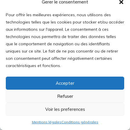
Gerer le consentement
joints entre eux, voire incohérents, et que, par
suite, le fait de ne comprendre les choses qu’à
Pour offrir les meilleures expériences, nous utilisons des
moitié soit la norme. Le message envoyé par
technologies telles que les cookies pour stocker et/ou accéder
aux informations sur l'appareil. Le consentement à ces
l’institution à l’élève est qu’en suivant une
technologies nous permettra de traiter des données telles
séquence il a véritablement traité un sujet, alors
que le comportement de navigation ou des identifiants
qu’en réalité il n’a fait que le survoler.
uniques sur ce site. Le fait de ne pas consentir ou de retirer
L’institution valide ainsi au fil des ans une sorte
son consentement peut affecter négativement certaines
de connaissance
journalistique
,
caractéristiques et fonctions.
impressionniste
,
irrationnelle
.
Accepter
« Journalistique ». Le mot n’est pas péjoratif en
lui-même, puisque le journalisme n’est
Refuser
nullement superficiel par construction. Il est
dans l’ordre des choses que les médias donnent
Voir les preferences
à leurs lecteurs des informations brutes et mal
Mentions légales
Conditions générales
liées entre elles, puisque c’est ainsi que