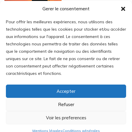
Soutenez notre projet
Gerer le consentement
Pour offrir les meilleures expériences, nous utilisons des
technologies telles que les cookies pour stocker et/ou accéder
aux informations sur l'appareil. Le consentement à ces
technologies nous permettra de traiter des données telles
Login
que le comportement de navigation ou des identifiants
uniques sur ce site. Le fait de ne pas consentir ou de retirer
Mon Compte
son consentement peut affecter négativement certaines
Addresse
:
caractéristiques et fonctions.
35 av. Mac-Mahon
75017 Paris
Accepter
Tél
: 01.43.80.55.18
Refuser
Voir les preferences
Journal Des Libertés © IREF - ISSN: 2609-9969
Mentions légales
Conditions générales