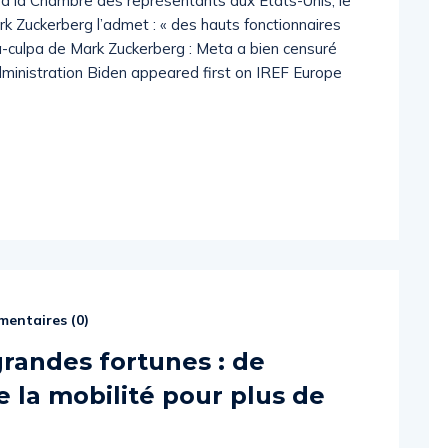
 à la Chambre des représentants aux États-Unis, le
 Zuckerberg l’admet : « des hauts fonctionnaires
a-culpa de Mark Zuckerberg : Meta a bien censuré
administration Biden appeared first on IREF Europe
entaires (
0
)
randes fortunes : de
e la mobilité pour plus de