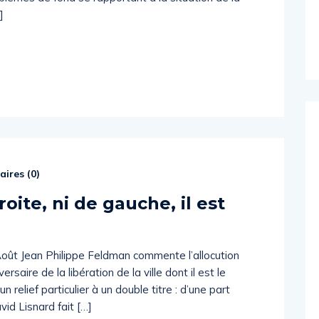
]
ires (
0
)
roite, ni de gauche, il est
Août Jean Philippe Feldman commente l’allocution
saire de la libération de la ville dont il est le
n relief particulier à un double titre : d’une part
id Lisnard fait […]