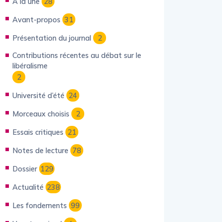
À la une
28
Avant-propos
31
Présentation du journal
2
Contributions récentes au débat sur le
libéralisme
2
Université d’été
24
Morceaux choisis
2
Essais critiques
21
Notes de lecture
78
Dossier
129
Actualité
238
Les fondements
99