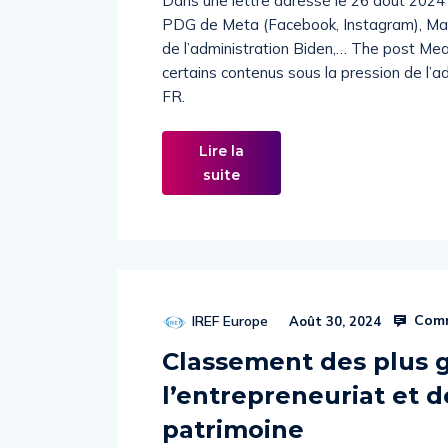
Dans une lettre adressé le 26 août 2024
PDG de Meta (Facebook, Instagram), Mark
de l’administration Biden,… The post Me
certains contenus sous la pression de l’
FR.
Lire la
suite
Comm
IREF Europe
Août 30, 2024
Classement des plus g
l’entrepreneuriat et d
patrimoine