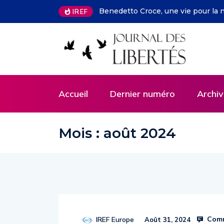
to Croce, une vie pour la nouvelle Italie
François Facchini – L
IREF
selon Deirdre McClos
Accueil
Dernier numéro
Archiv
Mois :
août 2024
Comm
IREF Europe
Août 31, 2024