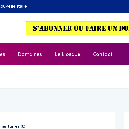
a rhétorique de l’économie
key
es
Domaines
Le kiosque
Contact
entaires (
0
)