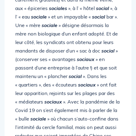
aux « épiceries
sociales
», à l’ « hôtel
social
», à
l’ « eau
sociale
» et un impayable «
social
bar ».
Une « mère
sociale
» désigne désormais la
mère non biologique d’un enfant adopté. Et de
leur côté, les syndicats ont obtenu pour leurs
mandants de disposer d’un « sac à doc
social
»
(conserver ses « avantages
sociaux
» en
passant d’une entreprise à l’autre !) et que soit
maintenu un « plancher
social
». Dans les
« quartiers », des « écouteurs
sociaux
» ont fait
leur apparition, rejoints sur les plages par des
« médiateurs
sociaux
». Avec la pandémie de la
Covid 19 on s’est également mis à parler de la
« bulle
sociale
» où chacun s’auto-confine dans
l’intimité du cercle familial, mais on peut aussi
redouter que soient importées de Chine ces