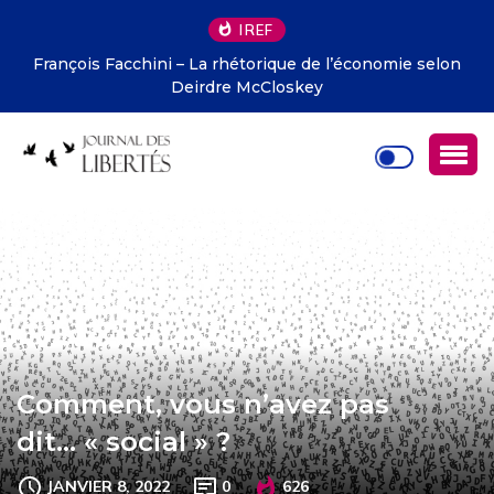
IREF
François Facchini – La rhétorique de l’économie selon
Deirdre McCloskey
Comment, vous n’avez pas
dit… « social » ?
JANVIER 8, 2022
0
626