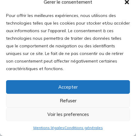
Gerer le consentement
Responsabilité - Réactiver la
Pour offrir les meilleures expériences, nous utilisons des
responsabilité individuelle, Les Belles
technologies telles que les cookies pour stocker et/ou accéder
Lettres, 2020.
aux informations sur l'appareil. Le consentement à ces
technologies nous permettra de traiter des données telles
que le comportement de navigation ou des identifiants
uniques sur ce site. Le fait de ne pas consentir ou de retirer
son consentement peut affecter négativement certaines
caractéristiques et fonctions.
En attendant un prog
Les dystopies de Toc
ramme libéral
queville : la Mauvaise
et la Pire
Accepter
Refuser
Voir les preferences
Laisser un commentaire
Mentions légales
Conditions générales