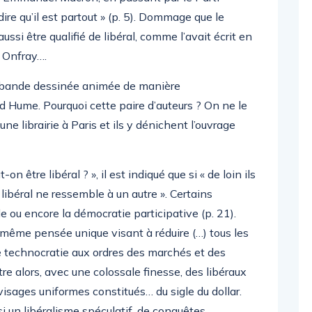
re qu’il est partout » (p. 5). Dommage que le
aussi être qualifié de libéral, comme l’avait écrit en
 Onfray….
bande dessinée animée de manière
Hume. Pourquoi cette paire d’auteurs ? On ne le
ne librairie à Paris et ils y dénichent l’ouvrage
n être libéral ? », il est indiqué que si « de loin ils
 libéral ne ressemble à un autre ». Certains
ale ou encore la démocratie participative (p. 21).
e même pensée unique visant à réduire (…) tous les
echnocratie aux ordres des marchés et des
re alors, avec une colossale finesse, des libéraux
visages uniformes constitués… du sigle du dollar.
i un libéralisme spéculatif, de conquêtes,