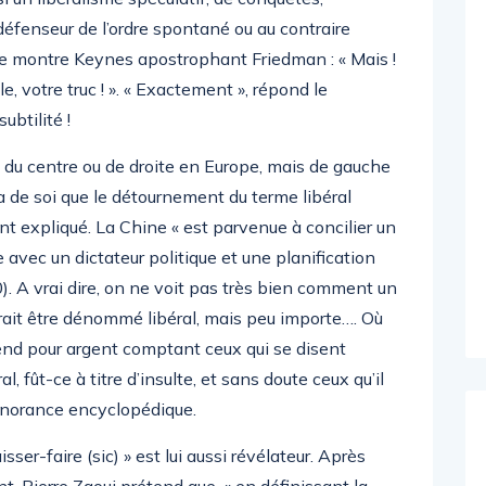
défenseur de l’ordre spontané ou au contraire
ge montre Keynes apostrophant Friedman : « Mais !
le, votre truc ! ». « Exactement », répond le
ubtilité !
du centre ou de droite en Europe, mais de gauche
a de soi que le détournement du terme libéral
t expliqué. La Chine « est parvenue à concilier un
vec un dictateur politique et une planification
. A vrai dire, on ne voit pas très bien comment un
rait être dénommé libéral, mais peu importe…. Où
rend pour argent comptant ceux qui se disent
al, fût-ce à titre d’insulte, et sans doute ceux qu’il
ignorance encyclopédique.
aisser-faire (sic) » est lui aussi révélateur. Après
, Pierre Zaoui prétend que, « en définissant la