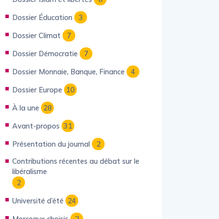
Dossier Éducation
3
Dossier Climat
7
Dossier Démocratie
7
Dossier Monnaie, Banque, Finance
4
Dossier Europe
10
À la une
28
Avant-propos
31
Présentation du journal
2
Contributions récentes au débat sur le
libéralisme
2
Université d’été
24
Morceaux choisis
2