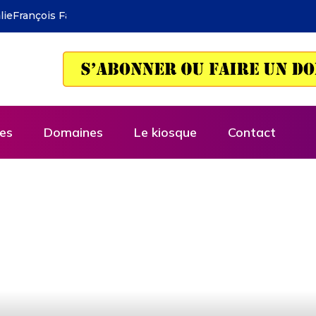
 de l’économie selon Deirdre McCloskey
es
Domaines
Le kiosque
Contact