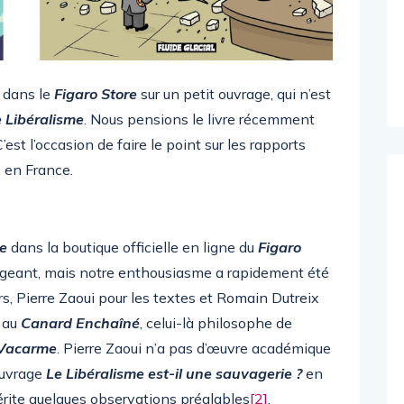
 dans le
Figaro Store
sur un petit ouvrage, qui n’est
 Libéralisme
. Nous pensions le livre récemment
C’est l’occasion de faire le point sur les rapports
e en France.
me
dans la boutique officielle en ligne du
Figaro
geant, mais notre enthousiasme a rapidement été
rs, Pierre Zaoui pour les textes et Romain Dutreix
r au
Canard Enchaîné
, celui-là philosophe de
Vacarme
. Pierre Zaoui n’a pas d’œuvre académique
 ouvrage
Le Libéralisme est-il une sauvagerie ?
en
rite quelques observations préalables
[2]
.