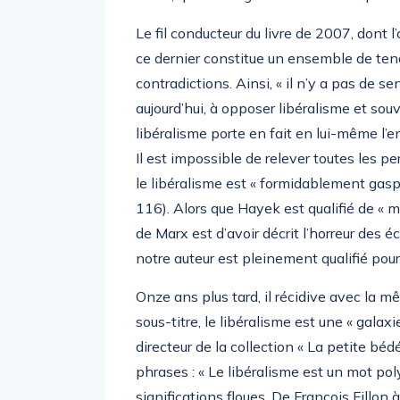
Le fil conducteur du livre de 2007, dont l’
ce dernier constitue un ensemble de tend
contradictions. Ainsi, « il n’y a pas de s
aujourd’hui, à opposer libéralisme et sou
libéralisme porte en fait en lui-même l’
Il est impossible de relever toutes les pe
le libéralisme est « formidablement gaspi
116). Alors que Hayek est qualifié de « m
de Marx est d’avoir décrit l’horreur des é
notre auteur est pleinement qualifié pour 
Onze ans plus tard, il récidive avec la m
sous-titre, le libéralisme est une « gala
directeur de la collection « La petite béd
phrases : « Le libéralisme est un mot pol
significations floues. De François Fillo