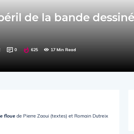
péril de la bande dessin
2
0
625
17 Min Read
ie floue
de Pierre Zaoui (textes) et Romain Dutreix