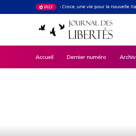
François Facchini – La rhétorique
IREF
Accueil
Dernier numéro
Archiv