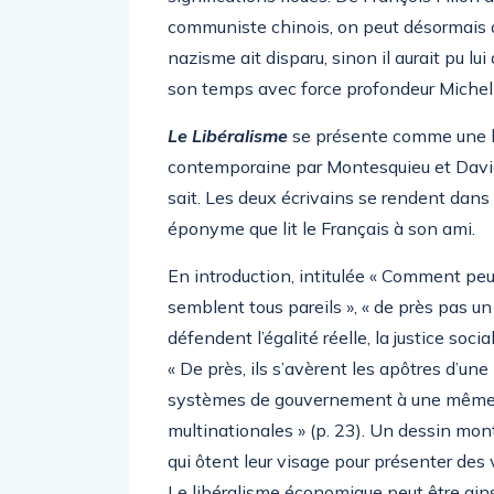
communiste chinois, on peut désormais di
nazisme ait disparu, sinon il aurait pu lui 
son temps avec force profondeur Michel
Le Libéralisme
se présente comme une 
contemporaine par Montesquieu et David 
sait. Les deux écrivains se rendent dans u
éponyme que lit le Français à son ami.
En introduction, intitulée « Comment peut-o
semblent tous pareils », « de près pas un
défendent l’égalité réelle, la justice soci
« De près, ils s’avèrent les apôtres d’un
systèmes de gouvernement à une même t
multinationales » (p. 23). Un dessin mont
qui ôtent leur visage pour présenter des 
Le libéralisme économique peut être ains