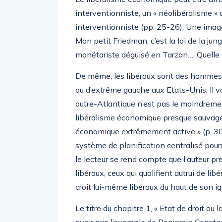
interventionniste, un « néolibéralisme » 
interventionniste (pp. 25-26). Une ima
Mon petit Friedman, c’est la loi de la jung
monétariste déguisé en Tarzan…. Quelle s
De même, les libéraux sont des hommes 
ou d’extrême gauche aux Etats-Unis. Il v
outre-Atlantique n’est pas le moindremen
libéralisme économique presque sauvage a
économique extrêmement active » (p. 30)
système de planification centralisé pour
le lecteur se rend compte que l’auteur p
libéraux, ceux qui qualifient autrui de libér
croit lui-même libéraux du haut de son 
Le titre du chapitre 1, « Etat de droit ou l
avoir pris l’exemple de Benjamin Constant