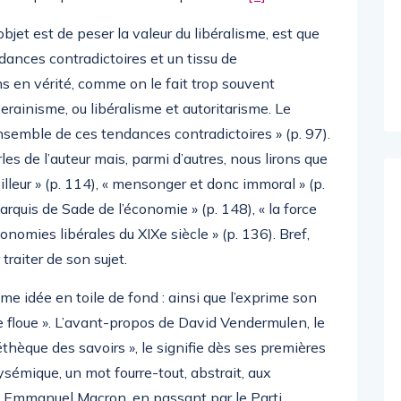
objet est de peser la valeur du libéralisme, est que
ances contradictoires et un tissu de
ens en vérité, comme on le fait trop souvent
verainisme, ou libéralisme et autoritarisme. Le
ensemble de ces tendances contradictoires » (p. 97).
rles de l’auteur mais, parmi d’autres, nous lirons que
lleur » (p. 114), « mensonger et donc immoral » (p.
arquis de Sade de l’économie » (p. 148), « la force
conomies libérales du XIXe siècle » (p. 136). Bref,
traiter de son sujet.
ême idée en toile de fond : ainsi que l’exprime son
xie floue ». L’avant-propos de David Vendermulen, le
éthèque des savoirs », le signifie dès ses premières
ysémique, un mot fourre-tout, abstrait, aux
n à Emmanuel Macron, en passant par le Parti