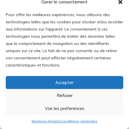
Gerer le consentement
efficient et avancer vers la réalisation effective
Pour offrir les meilleures expériences, nous utilisons des
du libre-échange.
technologies telles que les cookies pour stocker et/ou accéder
Le travail de promotion d’une Union
aux informations sur l'appareil. Le consentement à ces
douanière continentale
technologies nous permettra de traiter des données telles
que le comportement de navigation ou des identifiants
Le dernier engagement que nous voudrions
uniques sur ce site. Le fait de ne pas consentir ou de retirer
souligner ici concerne le travail de promotion
son consentement peut affecter négativement certaines
d’une Union douanière continentale par
caractéristiques et fonctions.
Molinari à la fin du XIXème siècle. Il s’agit, en
effet, d’une période d’accélération de ses
Accepter
propositions et de son implication sur la
Refuser
question du libre-échange. Celle-ci intervient,
évidemment, dans un contexte tout à fait
Voir les preferences
particulier. La guerre franco-prussienne de
1870 et l’annexion de l’Alsace-Lorraine à la
Mentions légales
Conditions générales