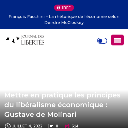
IREF
François Facchini – La rhétorique de l’économie selon
Deirdre McCloskey
Mettre en pratique les principes
du libéralisme économique :
Gustave de Molinari
JUILLET 4, 2022
0
614