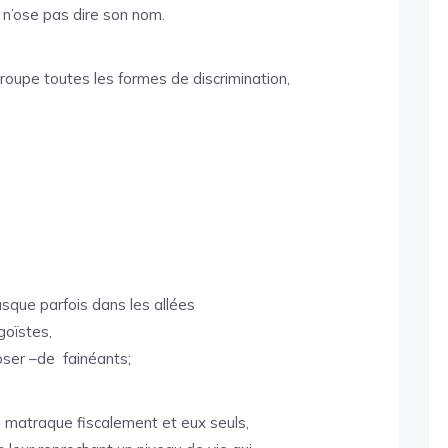
 n’ose pas dire son nom.
egroupe toutes les formes de discrimination,
usque parfois dans les allées
goïstes,
’oser –de fainéants;
es matraque fiscalement et eux seuls,