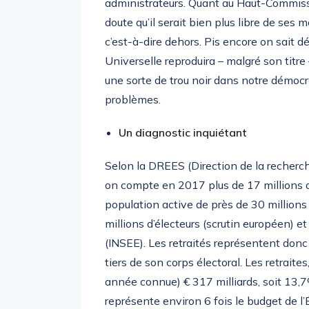
administrateurs. Quant au Haut-Commissai
doute qu’il serait bien plus libre de ses mo
c’est-à-dire dehors. Pis encore on sait d
Universelle reproduira – malgré son titre 
une sorte de trou noir dans notre démocra
problèmes.
Un diagnostic inqui
é
tant
Selon la DREES (Direction de la recherche
on compte en 2017 plus de 17 millions de
population active de près de 30 millions 
millions d’électeurs (scrutin européen) e
(INSEE). Les retraités représentent donc 
tiers de son corps électoral. Les retraite
année connue) € 317 milliards, soit 13,
représente environ 6 fois le budget de l’É