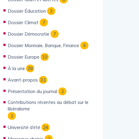
Dossier Éducation
3
Dossier Climat
7
Dossier Démocratie
7
Dossier Monnaie, Banque, Finance
4
Dossier Europe
10
À la une
28
Avant-propos
31
Présentation du journal
2
Contributions récentes au débat sur le
libéralisme
2
Université d’été
24
Morceaux choisis
2