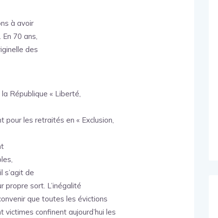
ons à avoir
. En 70 ans,
iginelle des
 la République « Liberté,
pour les retraités en « Exclusion,
nt
les,
l s’agit de
r propre sort. L’inégalité
 convenir que toutes les évictions
nt victimes confinent aujourd’hui les