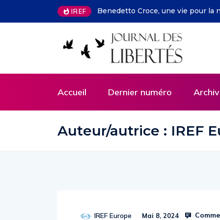
nedetto Croce, une vie pour la nouvelle Italie
François Facchin
IREF
selon Deirdre M
Accueil
Dernier numéro
Archiv
Auteur/autrice :
IREF E
Commen
IREF Europe
Mai 8, 2024