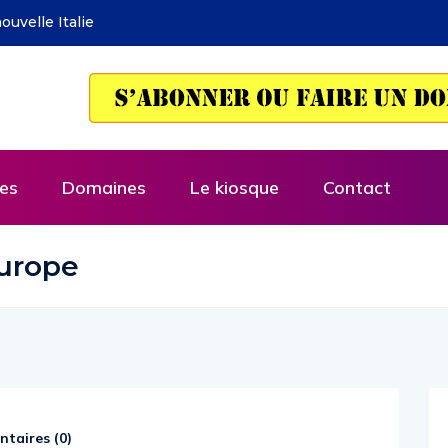
i – La rhétorique de l’économie
cCloskey
es
Domaines
Le kiosque
Contact
urope
taires (
0
)