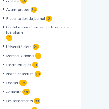
À la une
28
Avant-propos
31
Présentation du journal
2
Contributions récentes au débat sur le
libéralisme
2
Université d’été
24
Morceaux choisis
2
Essais critiques
21
Notes de lecture
78
Dossier
129
Actualité
238
Les fondements
99