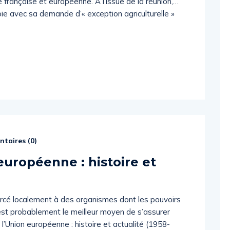
e française et européenne. A l’issue de la réunion,…
ie avec sa demande d’« exception agriculturelle »
taires (
0
)
européenne : histoire et
ercé localement à des organismes dont les pouvoirs
 est probablement le meilleur moyen de s’assurer
’Union européenne : histoire et actualité (1958-