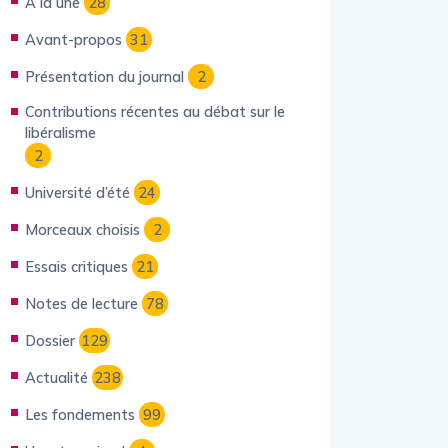
À la une
28
Avant-propos
31
Présentation du journal
2
Contributions récentes au débat sur le
libéralisme
2
Université d’été
24
Morceaux choisis
2
Essais critiques
21
Notes de lecture
78
Dossier
129
Actualité
238
Les fondements
99