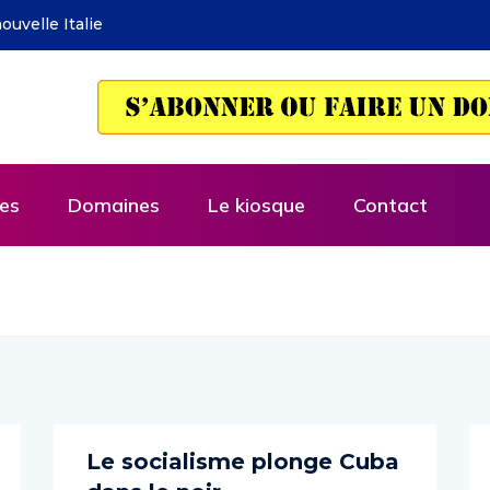
François Facchini – La rhétorique de l’économie selon D
es
Domaines
Le kiosque
Contact
Le socialisme plonge Cuba