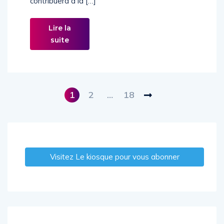
contribuera à la […]
Lire la
suite
1
2
…
18
Visitez Le kiosque pour vous abonner