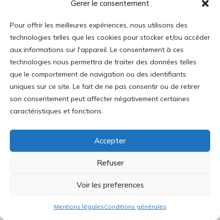
Gerer le consentement
d’intérêt plus que les harmonies au sein d’une
société libérale. Les deux plus connus sont
Pour offrir les meilleures expériences, nous utilisons des
sans doute les deux Allemands, Friedrich List et
technologies telles que les cookies pour stocker et/ou accéder
Karl Marx
[12]
. Dans son « Système national
aux informations sur l'appareil. Le consentement à ces
technologies nous permettra de traiter des données telles
d’économie politique », List se faisait l’avocat
que le comportement de navigation ou des identifiants
d’un protectionnisme (organisé autour d’une
uniques sur ce site. Le fait de ne pas consentir ou de retirer
Union douanière, le Zollverein) qui viendrait
son consentement peut affecter négativement certaines
protéger et faire grandir la jeune nation
caractéristiques et fonctions.
allemande sans que cette dernière n’ait à
craindre la concurrence des partenaires
Accepter
occidentaux. Quant à Karl Marx il est sans
doute inutile de rappeler que sa lecture entière
Refuser
de l’histoire du capitalisme s’articulait autour
Voir les preferences
d’un conflit, pour lui inévitable, entre différentes
classes sociales ; conflit qui ne trouverait son
Mentions légales
Conditions générales
dénouement que dans l’abandon du système