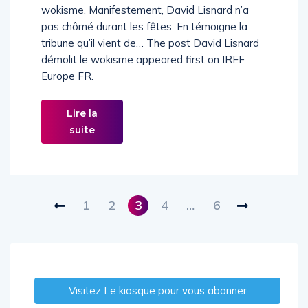
wokisme. Manifestement, David Lisnard n’a
pas chômé durant les fêtes. En témoigne la
tribune qu’il vient de… The post David Lisnard
démolit le wokisme appeared first on IREF
Europe FR.
Lire la
suite
1
2
3
4
…
6
Visitez Le kiosque pour vous abonner