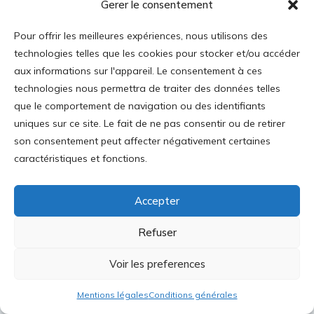
Gerer le consentement
août 2025
Pour offrir les meilleures expériences, nous utilisons des
juillet 2025
technologies telles que les cookies pour stocker et/ou accéder
juin 2025
aux informations sur l'appareil. Le consentement à ces
mai 2025
technologies nous permettra de traiter des données telles
que le comportement de navigation ou des identifiants
avril 2025
uniques sur ce site. Le fait de ne pas consentir ou de retirer
mars 2025
son consentement peut affecter négativement certaines
février 2025
caractéristiques et fonctions.
janvier 2025
décembre 2024
Accepter
novembre 2024
Refuser
octobre 2024
Voir les preferences
septembre 2024
août 2024
Mentions légales
Conditions générales