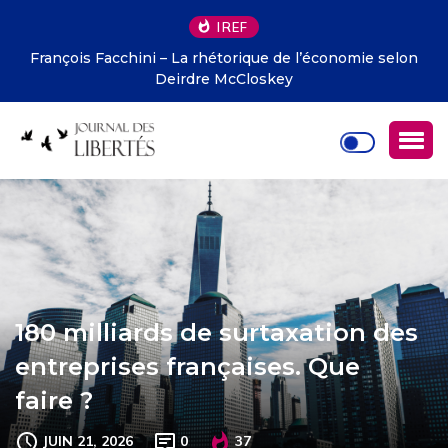
IREF
François Facchini – La rhétorique de l’économie selon
Deirdre McCloskey
180 milliards de surtaxation des
entreprises françaises. Que
faire ?
JUIN 21, 2026
0
37