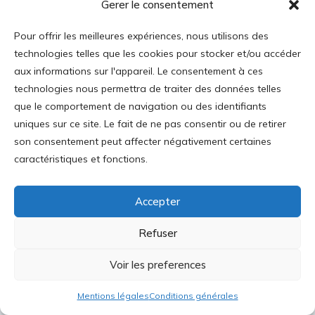
européenne (si nocive à d’autres égards) a
Gerer le consentement
obligé la France à soumettre ses « services
Pour offrir les meilleures expériences, nous utilisons des
publics » à la concurrence. La France ne l’a pas
technologies telles que les cookies pour stocker et/ou accéder
accepté de bon cœur, elle traîne les pieds pour
aux informations sur l'appareil. Le consentement à ces
le transport ferroviaire ; parfois même elle s’est
technologies nous permettra de traiter des données telles
refusée à tout changement, comme en ce qui
que le comportement de navigation ou des identifiants
concerne l’assurance maladie et les retraites
uniques sur ce site. Le fait de ne pas consentir ou de retirer
[15]
. Mais tôt ou tard la concurrence et le
son consentement peut affecter négativement certaines
caractéristiques et fonctions.
marché emporteront ce qui reste des pseudo
services publics, sous la pression de la
mondialisation, pression directe (respect des
Accepter
traités) ou indirecte (ruine des entreprises
Refuser
françaises et des finances publiques si le choix
du protectionnisme est fait).
Voir les preferences
On peut enfin prévoir une prise de conscience
Mentions légales
Conditions générales
des Français eux-mêmes. L’Etat et le secteur