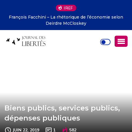
IREF
François Facchini – La rhétorique de l’économie selon
Deirdre McCloskey
Biens publics, services publics,
dépenses publiques
JUIN 22, 2019
1
582