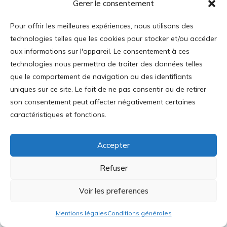
Gerer le consentement
mai 2026
avril 2026
Pour offrir les meilleures expériences, nous utilisons des
technologies telles que les cookies pour stocker et/ou accéder
mars 2026
aux informations sur l'appareil. Le consentement à ces
février 2026
technologies nous permettra de traiter des données telles
janvier 2026
que le comportement de navigation ou des identifiants
uniques sur ce site. Le fait de ne pas consentir ou de retirer
décembre 2025
son consentement peut affecter négativement certaines
novembre 2025
caractéristiques et fonctions.
octobre 2025
septembre 2025
Accepter
août 2025
Refuser
juillet 2025
Voir les preferences
juin 2025
mai 2025
Mentions légales
Conditions générales
avril 2025