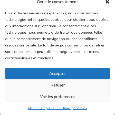
Gerer le consentement
fédérations du CFCM ont approuvé ce projet de
Charte et certaines d’entre elles ont annoncé
Pour offrir les meilleures expériences, nous utilisons des
que ça n’était encore qu’un projet à
technologies telles que les cookies pour stocker et/ou accéder
perfectionner ! Les deux fédérations de l’islam
aux informations sur l'appareil. Le consentement à ces
technologies nous permettra de traiter des données telles
turc (CCMTF et Milli Gorus) et Foi et pratique
que le comportement de navigation ou des identifiants
(proche du mouvement piétiste conservateur
uniques sur ce site. Le fait de ne pas consentir ou de retirer
Tabligh) n’ont pas voulu s’engager à signer le
son consentement peut affecter négativement certaines
document en l’état. Et le CFCM ne représentait
caractéristiques et fonctions.
déjà lui-même que moins de la moitié des
2 500 mosquées de France et seules 400
Accepter
d’entre elles ont participé à l’élection des
membres du CFCM. Depuis, le CFCM a volé en
Refuser
éclat, seules les associations opposées à la
Voir les preferences
Charte étant restées au sein de cette
fédération. Ce qui oblige le gouvernement à
Mentions légales
Conditions générales
repenser la représentation de l’islam en France.