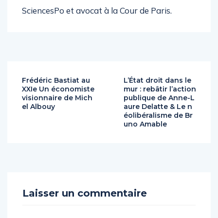
Universités et maître de conférences à
SciencesPo et avocat à la Cour de Paris.
Frédéric Bastiat au
L’État droit dans le
XXIe Un économiste
mur : rebâtir l’action
visionnaire de Mich
publique de Anne-L
el Albouy
aure Delatte & Le n
éolibéralisme de Br
uno Amable
Laisser un commentaire