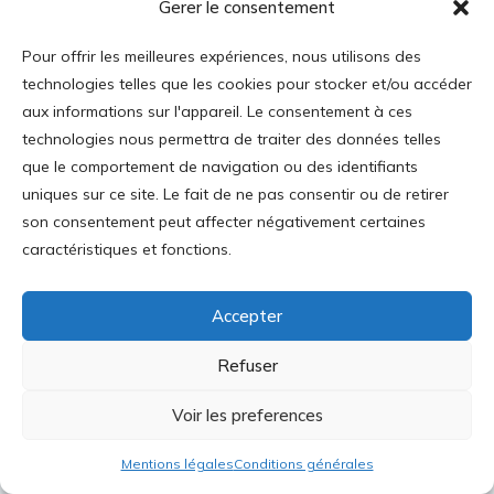
Gerer le consentement
Pour offrir les meilleures expériences, nous utilisons des
technologies telles que les cookies pour stocker et/ou accéder
aux informations sur l'appareil. Le consentement à ces
technologies nous permettra de traiter des données telles
que le comportement de navigation ou des identifiants
uniques sur ce site. Le fait de ne pas consentir ou de retirer
son consentement peut affecter négativement certaines
caractéristiques et fonctions.
Commentaires récents
Accepter
Thomas Lepeltier
sur
La décroissance est-elle
mortifère ?
Refuser
Alfred Mac Leod
sur
La décroissance est-elle
Voir les preferences
mortifère ?
Huguette Ancher
sur
L’Union européenne survivra-
Mentions légales
Conditions générales
t-elle jusqu’en 2030 ?