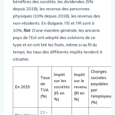
bénéfices des sociétés, les dividendes (5%
depuis 2018), les revenus des personnes
physiques (10% depuis 2018), les revenus des
non-résidents. En Bulgarie, l’IS et l’IR sont à
10%,
flat
. D’une manière générale, les anciens
pays de l’Est ont adopté des solutions de ce
type et en ont tiré les fruits, même si au fil du
temps, les taux des différents impôts tendent à
s’écarter.
Charges
Impôt
Impôt
Taux
sociales
sur les
sur le
de
payables
En 2015
sociétés
revenu
TVA
par
(IS en
(IR en
(%)
l’employeur
%)
%)
(%)