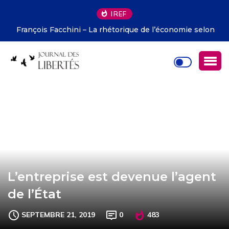
IREF
François Facchini – La rhétorique de l’économie selon
Deirdre McCloskey
L’entreprise est devenue l’agent
de l’État
SEPTEMBRE 21, 2019
0
483