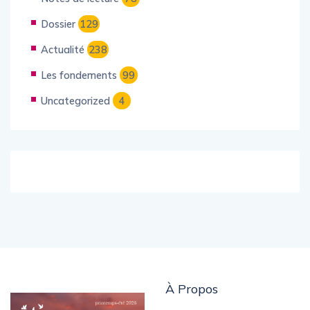
Notes de lecture
78
Dossier
129
Actualité
238
Les fondements
99
Uncategorized
4
À Propos