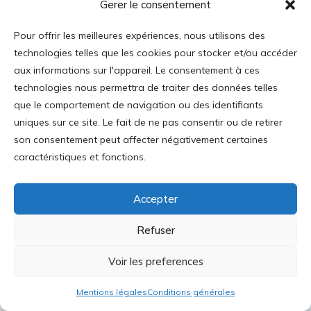
Gerer le consentement
Parlement sont d’ores et déjà parvenus à un
accord provisoire sur un règlement instituant
Pour offrir les meilleures expériences, nous utilisons des
une Autorité européenne. V. Liais. Soc. Europe
technologies telles que les cookies pour stocker et/ou accéder
n° 467, 21 févr. 2019.
aux informations sur l'appareil. Le consentement à ces
technologies nous permettra de traiter des données telles
que le comportement de navigation ou des identifiants
uniques sur ce site. Le fait de ne pas consentir ou de retirer
son consentement peut affecter négativement certaines
caractéristiques et fonctions.
Journal des Libertés
Accepter
Refuser
Voir les preferences
Quelle est « notre » Eu
Liberté pour les « trav
rope ?
ailleurs détachés »
Mentions légales
Conditions générales