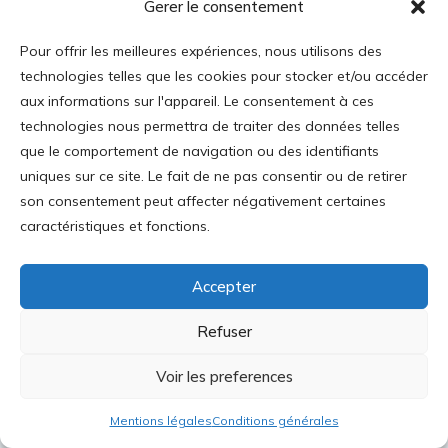
Gerer le consentement
Sources : Global Carbon Budget (2023).
Pour offrir les meilleures expériences, nous utilisons des
technologies telles que les cookies pour stocker et/ou accéder
Population based on various sources (2023).
aux informations sur l'appareil. Le consentement à ces
OurWorldin Data.org/co2-and-greenhouse-gas-
technologies nous permettra de traiter des données telles
emissions
que le comportement de navigation ou des identifiants
uniques sur ce site. Le fait de ne pas consentir ou de retirer
Les émergents ont à ce jour choisi le charbon
son consentement peut affecter négativement certaines
Or, les grands blocs émergents, dont la Chine
caractéristiques et fonctions.
et l’Inde, ont fait le choix de privilégier le
charbon
[15]
pour accroître leur production
Accepter
électrique. Entre 1990 et 2023, l’Asie a
Refuser
multiplié sa consommation d’énergie par 3,6 et
augmenté sa consommation de fossiles de 55
Voir les preferences
TWh, dont la moitié en charbon, soit 7 fois plus
que pour la somme des renouvelables et du
Mentions légales
Conditions générales
nucléaire.