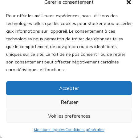
Gerer le consentement
Essais critiques
21
Notes de lecture
78
Pour offrir les meilleures expériences, nous utilisons des
technologies telles que les cookies pour stocker et/ou accéder
Dossier
129
aux informations sur l'appareil. Le consentement à ces
Actualité
238
technologies nous permettra de traiter des données telles
que le comportement de navigation ou des identifiants
Les fondements
99
uniques sur ce site. Le fait de ne pas consentir ou de retirer
Uncategorized
4
son consentement peut affecter négativement certaines
caractéristiques et fonctions.
Accepter
Refuser
Voir les preferences
Mentions légales
Conditions générales